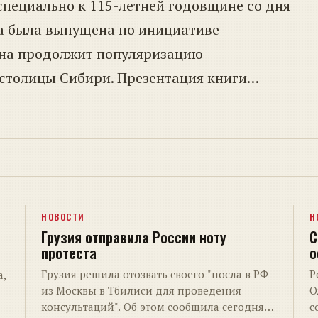
специально к 115-летней годовщине со дня
га была выпущена по инициативе
Она продолжит популяризацию
 столицы Сибири. Презентация книги…
НОВОСТИ
Н
Грузия отправила России ноту
С
протеста
о
Грузия решила отозвать своего "посла в РФ
Р
а,
из Москвы в Тбилиси для проведения
О
консультаций". Об этом сообщила сегодня
с